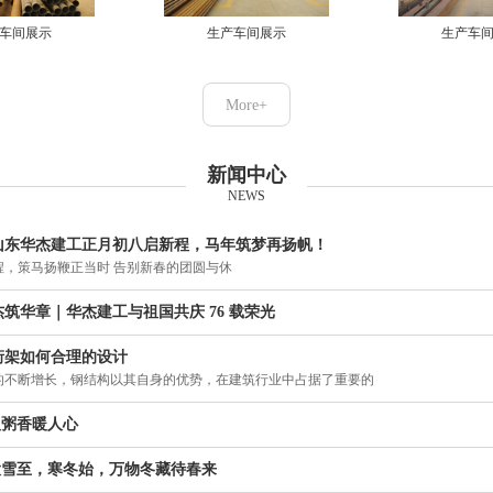
车间展示
生产车间展示
生产车
More+
新闻中心
NEWS
山东华杰建工正月初八启新程，马年筑梦再扬帆！
程，策马扬鞭正当时 告别新春的团圆与休
筑华章｜华杰建工与祖国共庆 76 载荣光
桁架如何合理的设计
的不断增长，钢结构以其自身的优势，在建筑行业中占据了重要的
腊八粥香暖人心
 大雪至，寒冬始，万物冬藏待春来