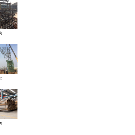
构
架
构