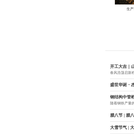
生产
开工大吉｜
春风浩荡启新
盛世华诞・杰
钢结构中管
随着钢铁产量
腊八节 | 
大雪节气 |