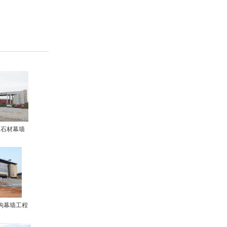
区石材幕墙
构幕墙工程