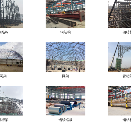
钢结构
钢结构
钢结
网架
网架
管桁
管桁架
铝镁锰板
钢结