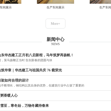
车间展示
生产车间展示
生产车
More+
新闻中心
NEWS
山东华杰建工正月初八启新程，马年筑梦再扬帆！
程，策马扬鞭正当时 告别新春的团圆与休
筑华章｜华杰建工与祖国共庆 76 载荣光
桁架如何合理的设计
的不断增长，钢结构以其自身的优势，在建筑行业中占据了重要的
腊八粥香暖人心
 大雪至，寒冬始，万物冬藏待春来