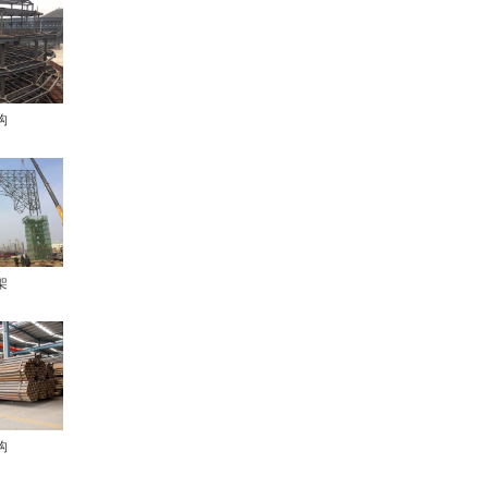
构
架
构