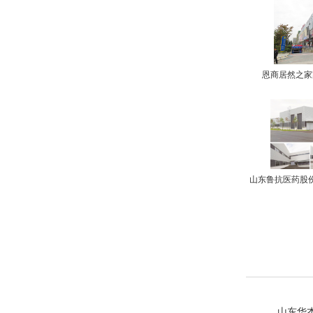
恩商居然之家
山东鲁抗医药股
山东华