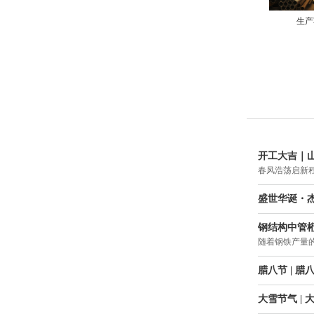
生产
开工大吉｜
春风浩荡启新
盛世华诞・杰
钢结构中管
随着钢铁产量
腊八节 | 
大雪节气 |