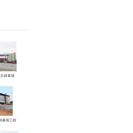
区石材幕墙
构幕墙工程