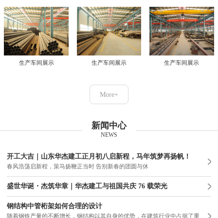
生产车间展示
生产车间展示
生产车间展示
More+
新闻中心
NEWS
开工大吉｜山东华杰建工正月初八启新程，马年筑梦再扬帆！
春风浩荡启新程，策马扬鞭正当时 告别新春的团圆与休
盛世华诞・杰筑华章｜华杰建工与祖国共庆 76 载荣光
钢结构中管桁架如何合理的设计
随着钢铁产量的不断增长，钢结构以其自身的优势，在建筑行业中占据了重