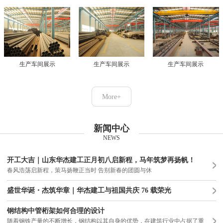
生产车间展示
生产车间展示
生产车间展示
More+
新闻中心
NEWS
开工大吉｜山东华杰建工正月初八启新程，马年筑梦再扬帆！
春风浩荡启新程，策马扬鞭正当时 告别新春的团圆与休
盛世华诞・杰筑华章｜华杰建工与祖国共庆 76 载荣光
钢结构中管桁架如何合理的设计
随着钢铁产量的不断增长，钢结构以其自身的优势，在建筑行业中占据了重