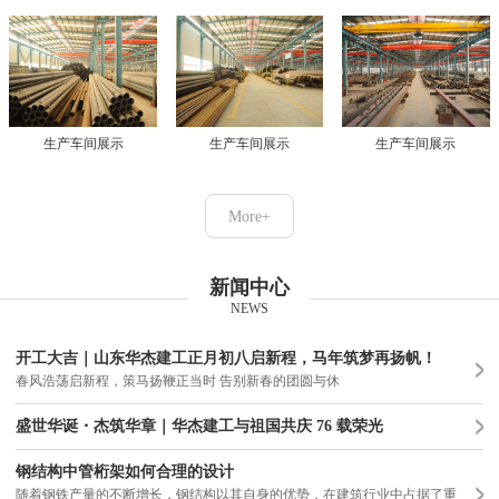
生产车间展示
生产车间展示
生产车间展示
More+
新闻中心
NEWS
开工大吉｜山东华杰建工正月初八启新程，马年筑梦再扬帆！
春风浩荡启新程，策马扬鞭正当时 告别新春的团圆与休
盛世华诞・杰筑华章｜华杰建工与祖国共庆 76 载荣光
钢结构中管桁架如何合理的设计
随着钢铁产量的不断增长，钢结构以其自身的优势，在建筑行业中占据了重