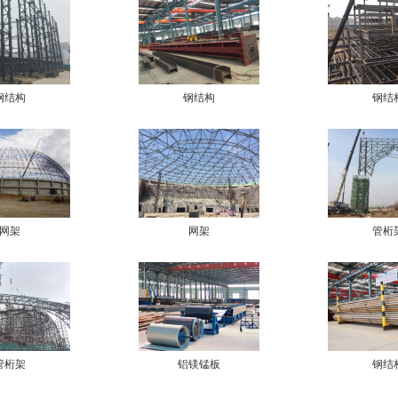
钢结构
钢结构
钢结
网架
网架
管桁
管桁架
铝镁锰板
钢结