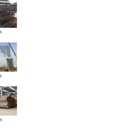
构
架
构