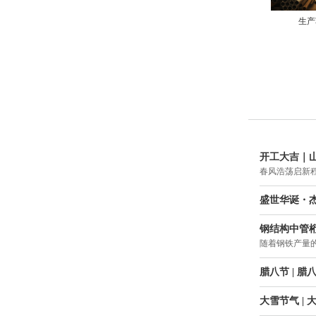
生产
开工大吉｜
春风浩荡启新
盛世华诞・杰
钢结构中管
随着钢铁产量
腊八节 | 
大雪节气 |