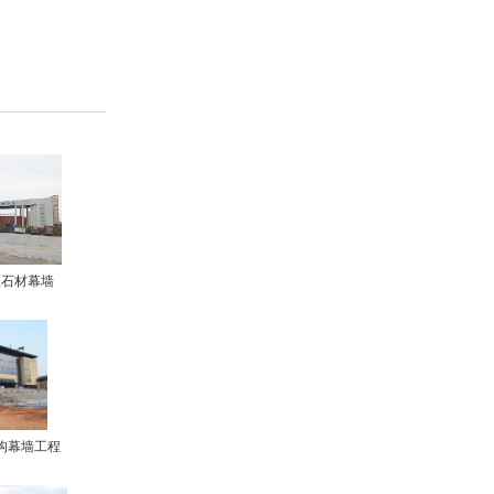
区石材幕墙
构幕墙工程