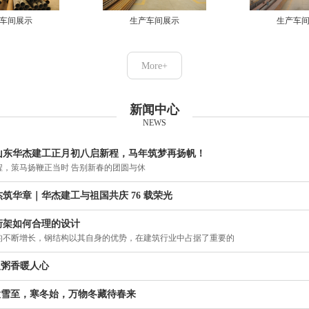
车间展示
生产车间展示
生产车
More+
新闻中心
NEWS
山东华杰建工正月初八启新程，马年筑梦再扬帆！
程，策马扬鞭正当时 告别新春的团圆与休
筑华章｜华杰建工与祖国共庆 76 载荣光
桁架如何合理的设计
的不断增长，钢结构以其自身的优势，在建筑行业中占据了重要的
腊八粥香暖人心
 大雪至，寒冬始，万物冬藏待春来