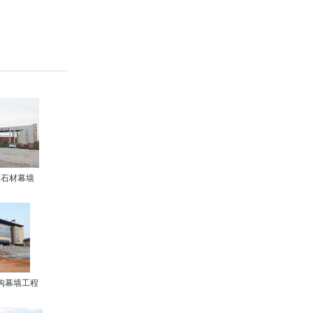
区石材幕墙
构幕墙工程