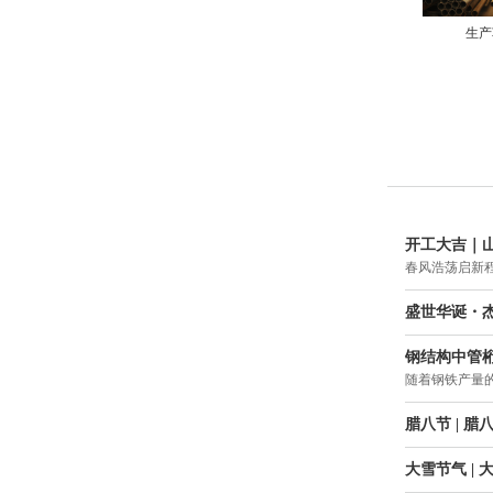
生产
开工大吉｜
春风浩荡启新
盛世华诞・杰
钢结构中管
随着钢铁产量
腊八节 | 
大雪节气 |