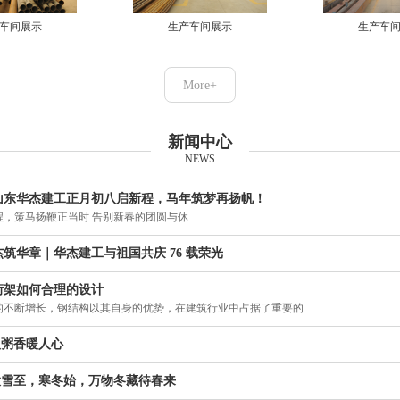
车间展示
生产车间展示
生产车
More+
新闻中心
NEWS
山东华杰建工正月初八启新程，马年筑梦再扬帆！
程，策马扬鞭正当时 告别新春的团圆与休
筑华章｜华杰建工与祖国共庆 76 载荣光
桁架如何合理的设计
的不断增长，钢结构以其自身的优势，在建筑行业中占据了重要的
腊八粥香暖人心
 大雪至，寒冬始，万物冬藏待春来