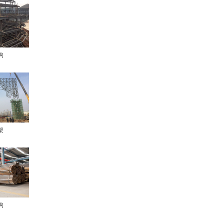
构
架
构