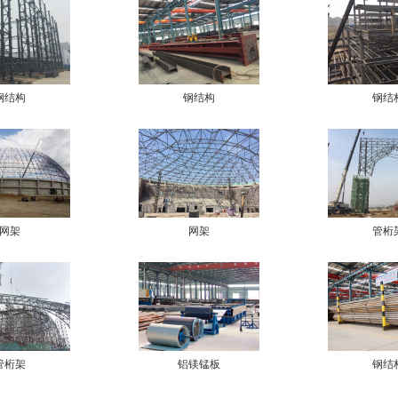
钢结构
钢结构
钢结
网架
网架
管桁
管桁架
铝镁锰板
钢结